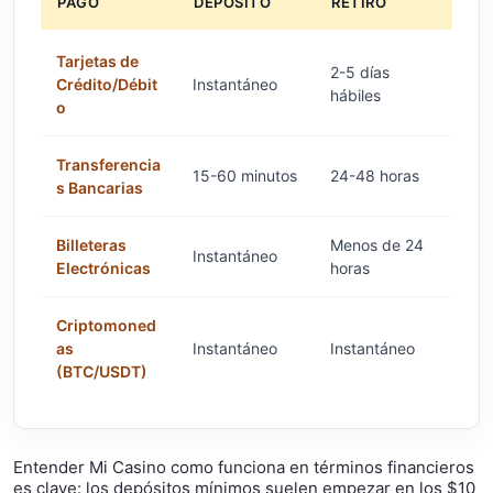
PAGO
DEPÓSITO
RETIRO
Tarjetas de
2-5 días
Crédito/Débit
Instantáneo
hábiles
o
Transferencia
15-60 minutos
24-48 horas
s Bancarias
Billeteras
Menos de 24
Instantáneo
Electrónicas
horas
Criptomoned
as
Instantáneo
Instantáneo
(BTC/USDT)
Entender Mi Casino como funciona en términos financieros
es clave: los depósitos mínimos suelen empezar en los $10