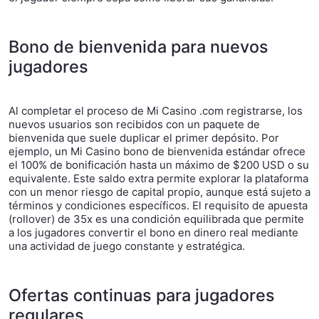
Bono de bienvenida para nuevos
jugadores
Al completar el proceso de Mi Casino .com registrarse, los
nuevos usuarios son recibidos con un paquete de
bienvenida que suele duplicar el primer depósito. Por
ejemplo, un Mi Casino bono de bienvenida estándar ofrece
el 100% de bonificación hasta un máximo de $200 USD o su
equivalente. Este saldo extra permite explorar la plataforma
con un menor riesgo de capital propio, aunque está sujeto a
términos y condiciones específicos. El requisito de apuesta
(rollover) de 35x es una condición equilibrada que permite
a los jugadores convertir el bono en dinero real mediante
una actividad de juego constante y estratégica.
Ofertas continuas para jugadores
regulares