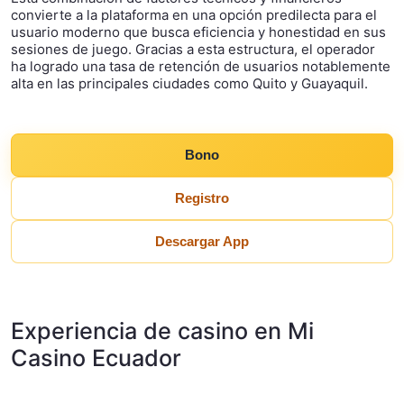
convierte a la plataforma en una opción predilecta para el
usuario moderno que busca eficiencia y honestidad en sus
sesiones de juego. Gracias a esta estructura, el operador
ha logrado una tasa de retención de usuarios notablemente
alta en las principales ciudades como Quito y Guayaquil.
Bono
Registro
Descargar App
Experiencia de casino en Mi
Casino Ecuador