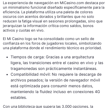
La experiencia de navegación en MiCasino.com destaca por
un minimalismo funcional diseñado específicamente para la
eficiencia. La plataforma utiliza una paleta de colores
oscuros con acentos dorados y brillantes que no solo
reducen la fatiga visual en sesiones prolongadas, sino que
jerarquizan la información crítica como saldos, bonos
activos y cuotas en vivo.
El Mi Casino logo se ha consolidado como un sello de
confianza en los foros de jugadores locales, simbolizando
una plataforma donde el rendimiento técnico es prioridad.
Tiempos de carga: Gracias a una arquitectura
ligera, las transiciones entre el casino en vivo y las
tragamonedas son prácticamente instantáneas.
Compatibilidad móvil: No requiere la descarga de
archivos pesados; la versión de navegador móvil
está optimizada para consumir menos datos,
manteniendo la fluidez incluso en conexiones 4G
estables.
Con una biblioteca que supera las 3,000 opciones, la