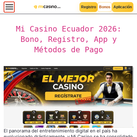
Registro
Bonos
Aplicación
Mi Casino Ecuador 2026:
Bono, Registro, App y
Métodos de Pago
El panorama del entretenimiento digital en el país ha
evolucionado drásticamente, y Mi Casino se ha consolidado