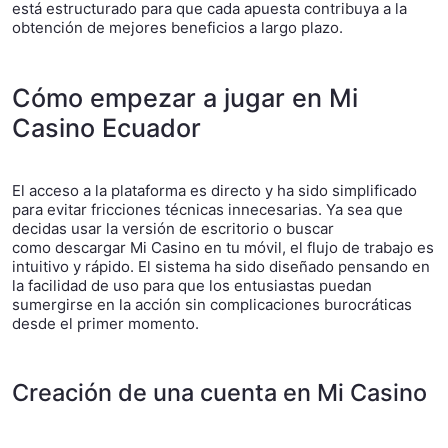
está estructurado para que cada apuesta contribuya a la
obtención de mejores beneficios a largo plazo.
Cómo empezar a jugar en Mi
Casino Ecuador
El acceso a la plataforma es directo y ha sido simplificado
para evitar fricciones técnicas innecesarias. Ya sea que
decidas usar la versión de escritorio o buscar
como descargar Mi Casino en tu móvil, el flujo de trabajo es
intuitivo y rápido. El sistema ha sido diseñado pensando en
la facilidad de uso para que los entusiastas puedan
sumergirse en la acción sin complicaciones burocráticas
desde el primer momento.
Creación de una cuenta en Mi Casino