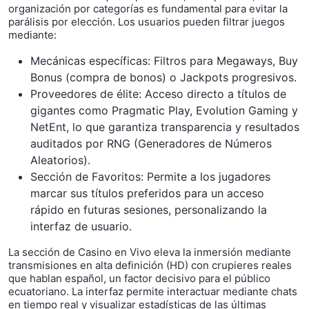
organización por categorías es fundamental para evitar la
parálisis por elección. Los usuarios pueden filtrar juegos
mediante:
Mecánicas específicas: Filtros para Megaways, Buy
Bonus (compra de bonos) o Jackpots progresivos.
Proveedores de élite: Acceso directo a títulos de
gigantes como Pragmatic Play, Evolution Gaming y
NetEnt, lo que garantiza transparencia y resultados
auditados por RNG (Generadores de Números
Aleatorios).
Sección de Favoritos: Permite a los jugadores
marcar sus títulos preferidos para un acceso
rápido en futuras sesiones, personalizando la
interfaz de usuario.
La sección de Casino en Vivo eleva la inmersión mediante
transmisiones en alta definición (HD) con crupieres reales
que hablan español, un factor decisivo para el público
ecuatoriano. La interfaz permite interactuar mediante chats
en tiempo real y visualizar estadísticas de las últimas