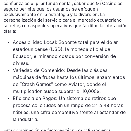
confianza es el pilar fundamental; saber que Mi Casino es
seguro permite que los usuarios se enfoquen
exclusivamente en la estrategia y la diversión. La
personalización del servicio para el mercado ecuatoriano
se refleja en aspectos operativos que facilitan la interacción
diaria:
Accesibilidad Local: Soporte total para el dólar
estadounidense (USD), la moneda oficial de
Ecuador, eliminando costos por conversión de
divisas.
Variedad de Contenido: Desde las clásicas
máquinas de frutas hasta los últimos lanzamientos
de “Crash Games” como Aviator, donde el
multiplicador puede superar el 10,000x.
Eficiencia en Pagos: Un sistema de retiros que
procesa solicitudes en un rango de 24 a 48 horas
hábiles, una cifra competitiva frente al estándar de
la industria.
Esta combinación de factores técnicos y financieros