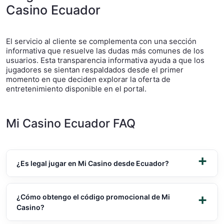
Casino Ecuador
El servicio al cliente se complementa con una sección
informativa que resuelve las dudas más comunes de los
usuarios. Esta transparencia informativa ayuda a que los
jugadores se sientan respaldados desde el primer
momento en que deciden explorar la oferta de
entretenimiento disponible en el portal.
Mi Casino Ecuador FAQ
¿Es legal jugar en Mi Casino desde Ecuador?
¿Cómo obtengo el código promocional de Mi
Casino?