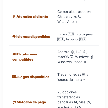
Correo electrónico 📧,
💬
Atención al cliente
Chat en vivo 💻,
WhatsApp 📱
Inglés 🇬🇧, Portugués
🌍
Idiomas disponibles
🇵🇹, Español 🇪🇸
Android 🤖, iOS 🍏,
📲
Plataformas
macOS 💻, Windows 🖥️,
compatibles
Windows Phone 📱
Tragamonedas 🎰 y
🎰
Juegos disponibles
juegos de mesa ♠️
26 opciones:
transferencias
💳
Métodos de pago
bancarias 🏦, Visa 💳,
MasterCard 💳,