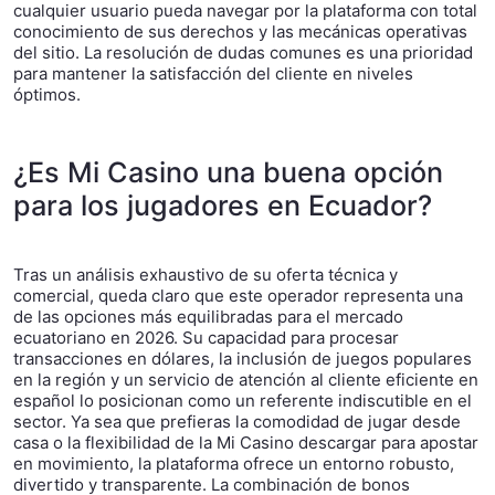
cualquier usuario pueda navegar por la plataforma con total
conocimiento de sus derechos y las mecánicas operativas
del sitio. La resolución de dudas comunes es una prioridad
para mantener la satisfacción del cliente en niveles
óptimos.
¿Es Mi Casino una buena opción
para los jugadores en Ecuador?
Tras un análisis exhaustivo de su oferta técnica y
comercial, queda claro que este operador representa una
de las opciones más equilibradas para el mercado
ecuatoriano en 2026. Su capacidad para procesar
transacciones en dólares, la inclusión de juegos populares
en la región y un servicio de atención al cliente eficiente en
español lo posicionan como un referente indiscutible en el
sector. Ya sea que prefieras la comodidad de jugar desde
casa o la flexibilidad de la Mi Casino descargar para apostar
en movimiento, la plataforma ofrece un entorno robusto,
divertido y transparente. La combinación de bonos