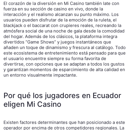
El corazón de la diversión en Mi Casino también late con
fuerza en su sección de casino en vivo, donde la
interacción y el realismo alcanzan su punto máximo. Los
usuarios pueden disfrutar de la emoción de la ruleta, el
blackjack o el baccarat con crupieres reales, recreando la
atmósfera social de una noche de gala desde la comodidad
del hogar. Además de los clásicos, la plataforma integra
divertidos “Game Shows” y juegos instantáneos que
añaden un toque de dinamismo y frescura al catálogo. Todo
este ecosistema de entretenimiento está pensado para que
el usuario encuentre siempre su forma favorita de
divertirse, con opciones que se adaptan a todos los gustos
y garantizan momentos de esparcimiento de alta calidad en
un entorno visualmente impactante.
Por qué los jugadores en Ecuador
eligen Mi Casino
Existen factores determinantes que han posicionado a este
operador por encima de otros competidores regionales. La